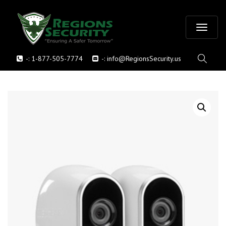
T
-:
1-877-505-7774
-:
info@RegionsSecurity.us
o
g
g
l
e
n
a
v