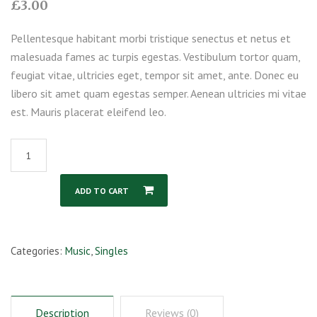
£
3.00
Pellentesque habitant morbi tristique senectus et netus et
malesuada fames ac turpis egestas. Vestibulum tortor quam,
feugiat vitae, ultricies eget, tempor sit amet, ante. Donec eu
libero sit amet quam egestas semper. Aenean ultricies mi vitae
est. Mauris placerat eleifend leo.
Stylish
Camera
2
ADD TO CART
quantity
Categories:
Music
,
Singles
Description
Reviews (0)