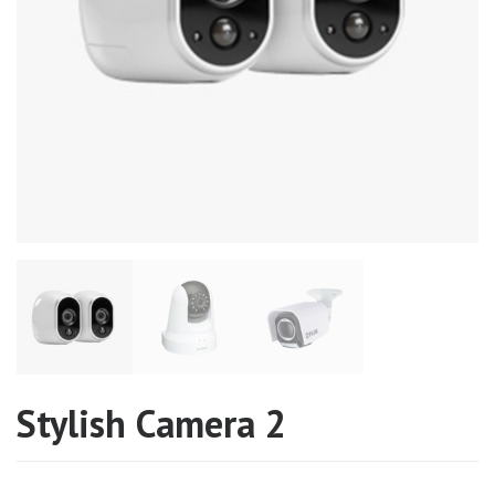
i
g
a
t
i
o
n
Stylish Camera 2