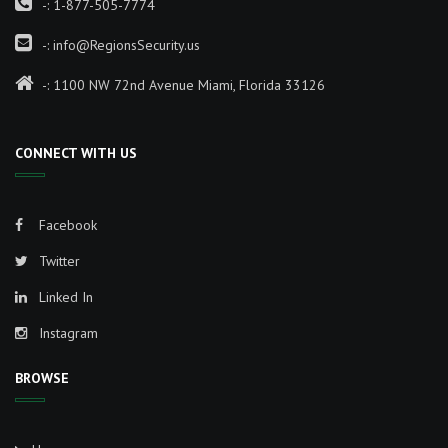
-:
1-877-505-7774
-:
info@RegionsSecurity.us
-: 1100 NW 72nd Avenue Miami, Florida 33126
CONNECT WITH US
Facebook
Twitter
Linked In
Instagram
BROWSE